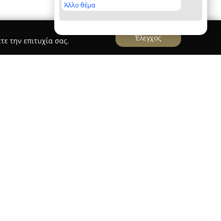
Άλλο θέμα
Έλεγχος
τε την επιτυχία σας.
 Venue
βρίσκεται στην Κεφαλονιά, στην ιστορική
 Γεωργίου, κοντά στο Αργοστόλι. Από το 2007, το
ημείο αναφοράς για τη σύγχρονη και
ληνικής και μεσογειακής κουζίνας, αξιοποιώντας
ν, τοπικά υλικά, προσφέροντας πιάτα που
τους χαρακτήρα.
ητας και ατμόσφαιρα που συνδυάζει