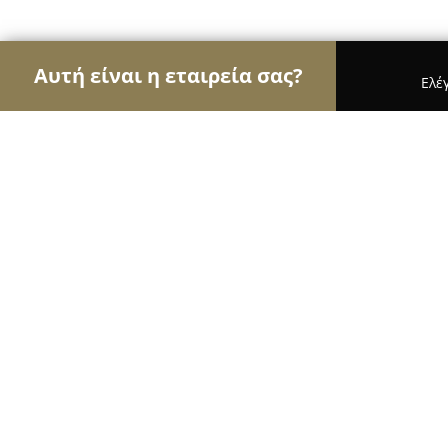
Αυτή είναι η εταιρεία σας?
Ελέ
Αετοί της γαστρονομίας
Εστιατόρια, Ψητοπωλεί
Olive Lounge Restaurant & Bar
9.7
(1580)
Αργοστόλι, Argostólion