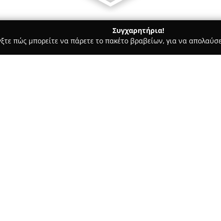
Συγχαρητήρια!
γξτε πώς μπορείτε να πάρετε το πακέτο βραβείων, για να απολαύσε
α, Σουβλάκια - Αργοστόλι
Olive Lounge Restaurant & Bar
Σχετικά με την εταιρεία:
Το
Olive Lounge Restaurant &
περιοχή του Κάστρου του Αγίου
εστιατόριο καθιερώνεται ως σ
δημιουργική προσέγγιση της ελ
Δείτε περισσότερα >>
φρέσκα και, όπου είναι δυνατό
ξεχωρίζουν για τον γευστικό 
Με ξεχωριστή αίσθηση κομψότ