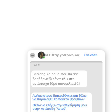
ΑΕΤΟΊ της γαστρονομίας
Live chat
22:41
Γεια σας. Χαίρομαι που θα σας
βοηθήσω! 🙂 Κάντε κλικ στο
αντίστοιχο θέμα συνομιλίας! 🙂
Ανήκω στους διακριθέντες και θέλω
να παραλάβω το πακέτο βραβείων
Θέλω να ελέγξω την επιχείρηση μου
στην κατάταξη "Αετοί"