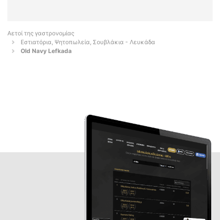
Αετοί της γαστρονομίας
Εστιατόρια, Ψητοπωλεία, Σουβλάκια - Λευκάδα
Old Navy Lefkada