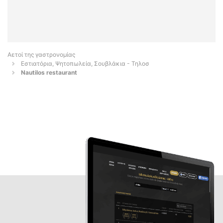
Αετοί της γαστρονομίας
Εστιατόρια, Ψητοπωλεία, Σουβλάκια - Τηλοσ
Nautilos restaurant