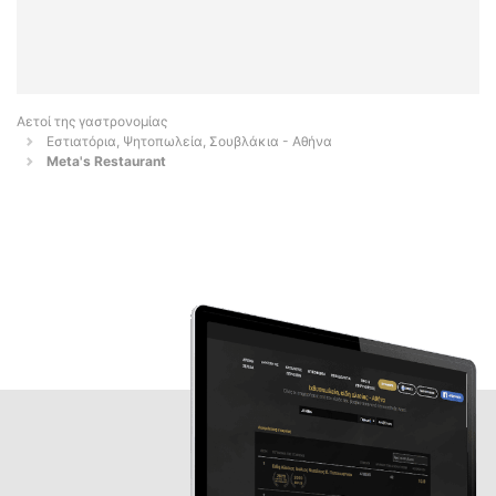
Αετοί της γαστρονομίας
Εστιατόρια, Ψητοπωλεία, Σουβλάκια - Αθήνα
Meta's Restaurant