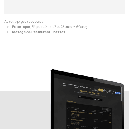
Αετοί της γαστρονομίας
Εστιατόρια, Ψητοπωλεία, Σουβλάκια - Θάσος
Mesogeios Restaurant Thassos