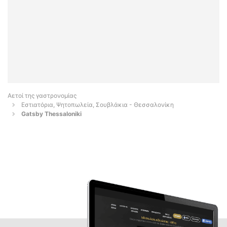
Αετοί της γαστρονομίας
Εστιατόρια, Ψητοπωλεία, Σουβλάκια - Θεσσαλονίκη
Gatsby Thessaloniki