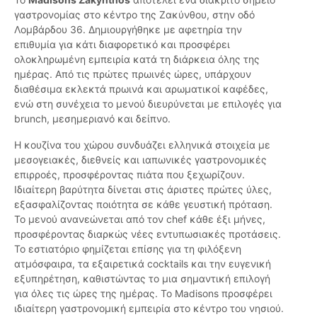
γαστρονομίας στο κέντρο της Ζακύνθου, στην οδό
Λομβάρδου 36. Δημιουργήθηκε με αφετηρία την
επιθυμία για κάτι διαφορετικό και προσφέρει
ολοκληρωμένη εμπειρία κατά τη διάρκεια όλης της
ημέρας. Από τις πρώτες πρωινές ώρες, υπάρχουν
διαθέσιμα εκλεκτά πρωινά και αρωματικοί καφέδες,
ενώ στη συνέχεια το μενού διευρύνεται με επιλογές για
brunch, μεσημεριανό και δείπνο.
Η κουζίνα του χώρου συνδυάζει ελληνικά στοιχεία με
μεσογειακές, διεθνείς και ιαπωνικές γαστρονομικές
επιρροές, προσφέροντας πιάτα που ξεχωρίζουν.
Ιδιαίτερη βαρύτητα δίνεται στις άριστες πρώτες ύλες,
εξασφαλίζοντας ποιότητα σε κάθε γευστική πρόταση.
Το μενού ανανεώνεται από τον chef κάθε έξι μήνες,
προσφέροντας διαρκώς νέες εντυπωσιακές προτάσεις.
Το εστιατόριο φημίζεται επίσης για τη φιλόξενη
ατμόσφαιρα, τα εξαιρετικά cocktails και την ευγενική
εξυπηρέτηση, καθιστώντας το μια σημαντική επιλογή
για όλες τις ώρες της ημέρας. Το Madisons προσφέρει
ιδιαίτερη γαστρονομική εμπειρία στο κέντρο του νησιού.