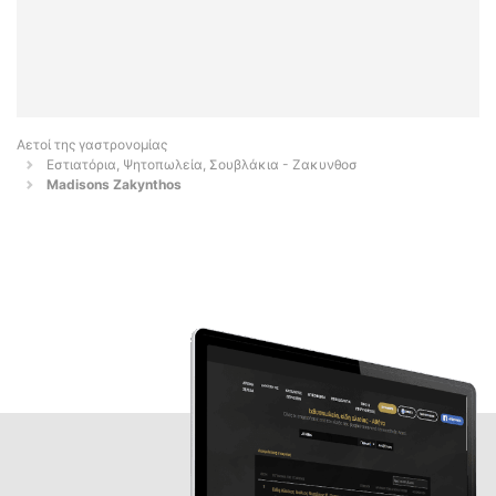
Αετοί της γαστρονομίας
Εστιατόρια, Ψητοπωλεία, Σουβλάκια - Ζακυνθοσ
Madisons Zakynthos