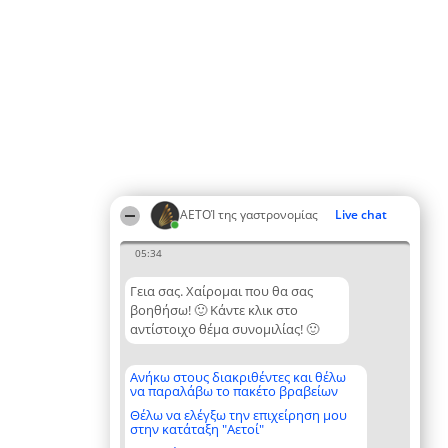
ΑΕΤΟΊ της γαστρονομίας
Live chat
05:34
Γεια σας. Χαίρομαι που θα σας
βοηθήσω! 🙂 Κάντε κλικ στο
αντίστοιχο θέμα συνομιλίας! 🙂
Ανήκω στους διακριθέντες και θέλω
να παραλάβω το πακέτο βραβείων
Θέλω να ελέγξω την επιχείρηση μου
στην κατάταξη "Αετοί"