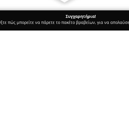
Συγχαρητήρια!
γξτε πώς μπορείτε να πάρετε το πακέτο βραβείων, για να απολαύσε
α, Σουβλάκια - Πάρος
Levantis Restaurant
Σχετικά με την εταιρεία:
Το
Levantis Restaurant
βρίσκετ
σημαντικό προορισμό στον χώ
Το εστιατόριο διακρίνεται για
όπου παραδοσιακές συνταγές σ
Δείτε περισσότερα >>
έμφαση δίνεται στην προσεγμ
Η τοποθεσία του στην περιοχή
ιδιαίτερη ατμόσφαιρα, με ένα
ηλικίας δύο αιώνων, δημιουργ