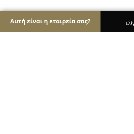
Αυτή είναι η εταιρεία σας?
Ελέ
Αετοί της γαστρονομίας
Εστιατόρια, Ψητοπωλεί
Levantis Restaurant
8.5
(1554)
Πάρος, Páros