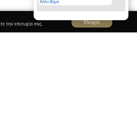
Άλλο θέμα
Έλεγχος
τε την επιτυχία σας.
αι στην Παροικιά της Πάρου και αποτελεί έναν
ρο της γαστρονομίας με μακρόχρονη παρουσία.
 τη σύγχρονη μεσογειακή-ελληνική κουζίνα του,
υναντούν μοντέρνα στοιχεία και ιδιαίτερη
ένη εμφάνιση των πιάτων.
 του Κάστρου της παλιάς πόλης προσφέρει μια
ν ανοιχτό κήπο που περιλαμβάνει ένα αμπέλι
ώντας ένα δροσερό και ειδυλλιακό περιβάλλον. Ο