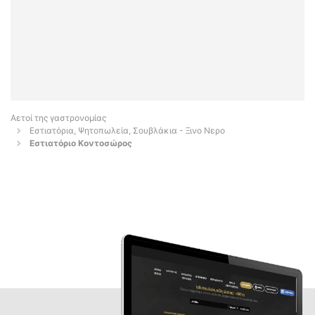
Αετοί της γαστρονομίας
Εστιατόρια, Ψητοπωλεία, Σουβλάκια - Ξινο Νερο
Εστιατόριο Κοντοσώρος