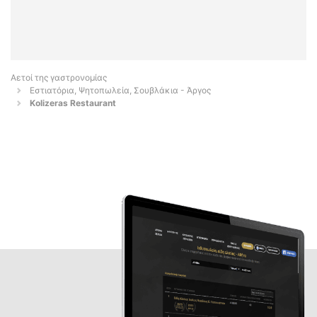
Αετοί της γαστρονομίας
Εστιατόρια, Ψητοπωλεία, Σουβλάκια - Άργος
Kolizeras Restaurant