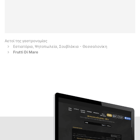
Αετοί της γαστρονομίας
Εστιατόρια, Ψητοπωλεία, Σουβλάκια - Θεσσαλονίκη
Frutti Di Mare