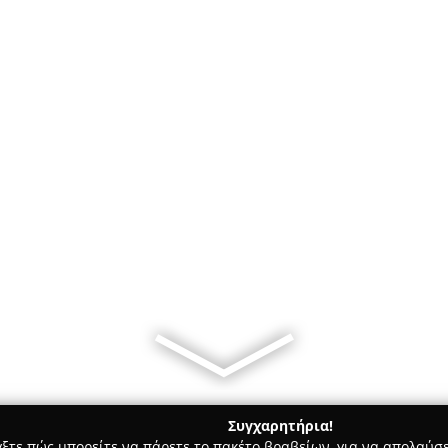
Συγχαρητήρια!
γξτε πώς μπορείτε να πάρετε το πακέτο βραβείων, για να απολαύσε