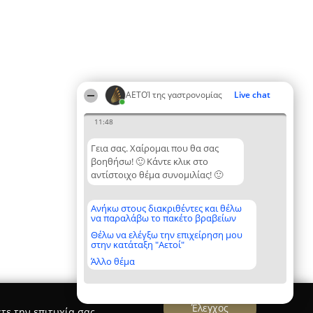
ΑΕΤΟΊ της γαστρονομίας
Live chat
11:48
Γεια σας. Χαίρομαι που θα σας
βοηθήσω! 🙂 Κάντε κλικ στο
αντίστοιχο θέμα συνομιλίας! 🙂
Ανήκω στους διακριθέντες και θέλω
να παραλάβω το πακέτο βραβείων
Θέλω να ελέγξω την επιχείρηση μου
στην κατάταξη "Αετοί"
Άλλο θέμα
Έλεγχος
τε την επιτυχία σας.