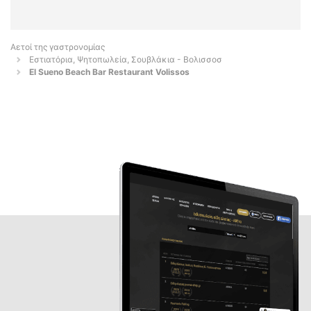
Αετοί της γαστρονομίας
Εστιατόρια, Ψητοπωλεία, Σουβλάκια - Βολισσοσ
El Sueno Beach Bar Restaurant Volissos