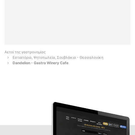
Αετοί της γαστρονομίας
Εστιατόρια, Ψητοπωλεία, Σουβλάκια - Θεσσαλονίκη
Dandelion - Gastro Winery Cafe