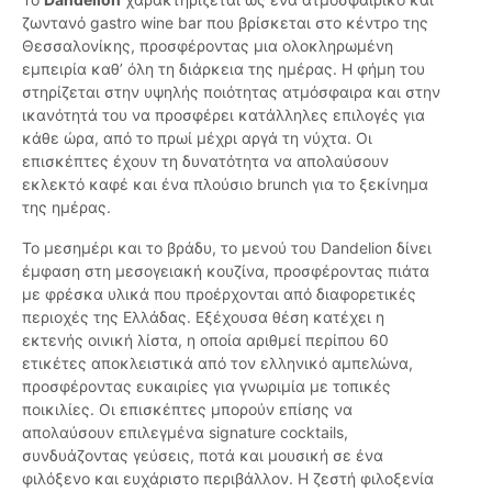
ζωντανό gastro wine bar που βρίσκεται στο κέντρο της
Θεσσαλονίκης, προσφέροντας μια ολοκληρωμένη
εμπειρία καθ’ όλη τη διάρκεια της ημέρας. Η φήμη του
στηρίζεται στην υψηλής ποιότητας ατμόσφαιρα και στην
ικανότητά του να προσφέρει κατάλληλες επιλογές για
κάθε ώρα, από το πρωί μέχρι αργά τη νύχτα. Οι
επισκέπτες έχουν τη δυνατότητα να απολαύσουν
εκλεκτό καφέ και ένα πλούσιο brunch για το ξεκίνημα
της ημέρας.
Το μεσημέρι και το βράδυ, το μενού του Dandelion δίνει
έμφαση στη μεσογειακή κουζίνα, προσφέροντας πιάτα
με φρέσκα υλικά που προέρχονται από διαφορετικές
περιοχές της Ελλάδας. Εξέχουσα θέση κατέχει η
εκτενής οινική λίστα, η οποία αριθμεί περίπου 60
ετικέτες αποκλειστικά από τον ελληνικό αμπελώνα,
προσφέροντας ευκαιρίες για γνωριμία με τοπικές
ποικιλίες. Οι επισκέπτες μπορούν επίσης να
απολαύσουν επιλεγμένα signature cocktails,
συνδυάζοντας γεύσεις, ποτά και μουσική σε ένα
φιλόξενο και ευχάριστο περιβάλλον. Η ζεστή φιλοξενία