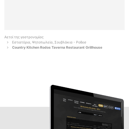
Αετοί της γαστρονομίας
Εστιατόρια, Ψητοπωλεία, Σουβλάκια - Ροδοσ
Country Kitchen Rodos Taverna Restaurant Grillhouse