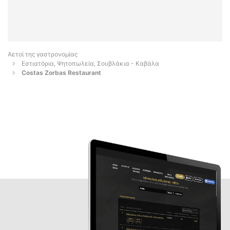
Αετοί της γαστρονομίας
Εστιατόρια, Ψητοπωλεία, Σουβλάκια - Καβάλα
Costas Zorbas Restaurant