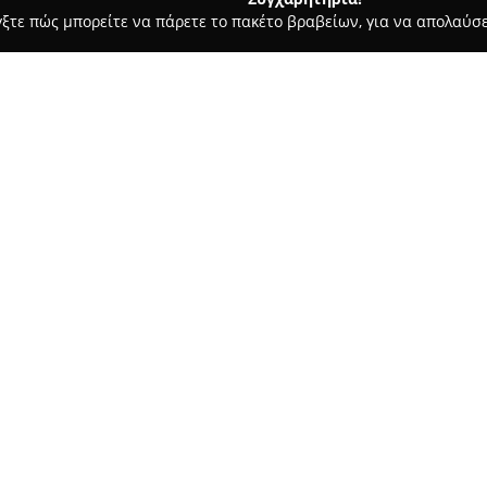
γξτε πώς μπορείτε να πάρετε το πακέτο βραβείων, για να απολαύσε
α, Σουβλάκια - Πτολεμαιδα
Bottega - Cocktail & Wine Bar
Σχετικά με την εταιρεία:
Στο κέντρο της Πτολεμαΐδας, τ
ένας ιδιαίτερος προορισμός στ
ποιότητα και τον καινοτόμο χ
κατάστημα προσφέρει εμπειρία
Δείτε περισσότερα >>
διασκέδαση υψηλής ποιότητας κ
Με ιδιαίτερη έμφαση στη δημιο
παραδοσιακή αισθητική με σύγ
προσεγμένα ποτά και επιλεγμέ
δημιουργεί ιδανικό περιβάλλο
συναναστροφών κάθε ώρα της 