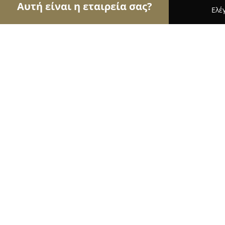
Αυτή είναι η εταιρεία σας?
Ελέ
Αετοί της γαστρονομίας
Εστιατόρια, Ψητοπωλεί
Bottega - Cocktail & Wine Bar
9.1
(62)
Πτολεμαιδα, 25ης Μαρτίου 44
Εμφάνιση αριθμού τηλεφώνου