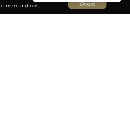
Έλεγχος
τε την επιτυχία σας.
ο
Bottega - Cocktail & Wine Bar
ξεχωρίζει ως
ον χώρο της γαστρονομίας, γνωστός για την
αρακτήρα των υπηρεσιών που παρέχει. Το
 που απευθύνεται σε όσους εκτιμούν τη
αι τις εκλεκτές γευστικές επιλογές.
υργία κοκτέιλ, το Bottega συνδυάζει
χρονες γευστικές προτάσεις, προσφέροντας
να κρασιά. Η ατμόσφαιρα του καταστήματος
ν για στιγμές χαλάρωσης ή κοινωνικών
ημέρας. Το γαστρονομικό μενού περιλαμβάνει