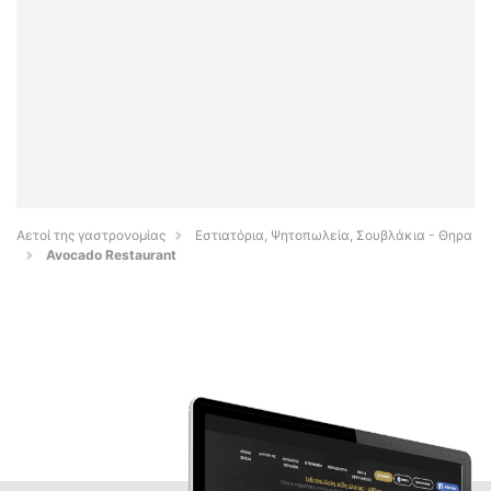
Αετοί της γαστρονομίας
Εστιατόρια, Ψητοπωλεία, Σουβλάκια - Θηρα
Avocado Restaurant