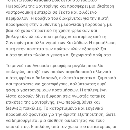
Ημεροβίγλι της Σαντορίνης και προσφέρει μια ιδιαίτερη
γαστρονομική εμπειρία σε ζεστό και φιλόξενο
περιβάλλον. Η κουζίνα του διακρίνεται για την πιστή
προσήλωση στην αυθεντική μεσογειακή παράδοση, με
βασικό χαρακτηριστικό τη χρήση φρέσκων και
βιολογικών υλικών που προέρχονται κυρίως από τη
Σαντορίνη και άλλα νησιά των Κυκλάδων. Η προσήλωση
αυτή στην ποιότητα των πρώτων υλών εξασφαλίζει
πιάτα γεμάτα πλούσια γεύση και ξεχωριστά αρώματα.
Το μενού του Avocado προσφέρει μεγάλη ποικιλία
επιλογών, μεταξύ των οποίων παραδοσιακά ελληνικά
πιάτα, φρέσκα θαλασσινά, εκλεκτά κρεατικά, ζυμαρικά
και προτάσεις για χορτοφάγους, καλύπτοντας ευρύ
φάσμα γαστρονομικών προτιμήσεων. Η επιλεγμένη
λίστα κρασιών δίνει έμφαση στις γνωστές τοπικές
ετικέτες της Σαντορίνης, ενώ περιλαμβάνει και
διεθνείς ποικιλίες. Το καταρτισμένο και ευγενικό
προσωπικό φροντίζει για την άριστη εξυπηρέτηση, ώστε
να δημιουργείται μια αίσθηση οικειότητας για τους
επισκέπτες. Επιπλέον, από τον χώρο του εστιατορίου, οι