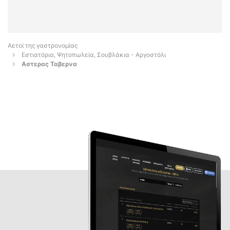
Αετοί της γαστρονομίας
Εστιατόρια, Ψητοπωλεία, Σουβλάκια - Αργοστόλι
Αστερας Ταβερνα