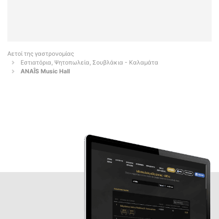
Αετοί της γαστρονομίας
Εστιατόρια, Ψητοπωλεία, Σουβλάκια - Καλαμάτα
ANAÎS Music Hall