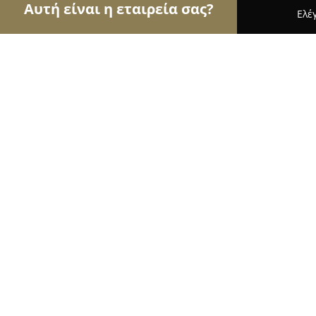
Αυτή είναι η εταιρεία σας?
Ελέ
Αετοί της γαστρονομίας
Εστιατόρια, Ψητοπωλεία
Abacus Chios
8.8
(259)
Χίος, 82100 Thimianá, Greece
Εμφάνιση αριθμού τηλεφώνου