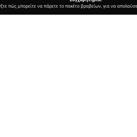
γξτε πώς μπορείτε να πάρετε το πακέτο βραβείων, για να απολαύσε
, Σουβλάκια - Χίος
Abacus Chios
Σχετικά με την εταιρεία:
Το
Abacus Chios
λειτουργεί στ
της γαστρονομίας, προσφέροντ
διάφορες προτιμήσεις. Το εστ
αυθεντική πίτσα φτιαγμένη με
Δείτε περισσότερα >>
σαλάτες, αλλά και επιλογές ζ
γούστα. Η κουζίνα δίνει έμφα
προσφέρει πιάτα όπου συνδυάζ
γαστρονομικές τάσεις.
Το μενού της επιχείρησης συμ
προσφέροντας ιδανικό φινάλε 