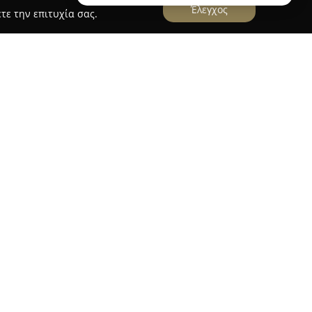
Έλεγχος
τε την επιτυχία σας.
α Θυμιανά της Χίου και ξεχωρίζει στον τομέα
ας μια ευρεία γκάμα γευστικών επιλογών για
ιατόριο προτείνει παραδοσιακά σουβλάκια,
 φρέσκα υλικά, ζουμερά burgers, δροσερές
υμαρικών που ανταποκρίνονται στα απαιτητικά
ση στην ποιότητα των πρώτων υλών και
ονται οι παραδοσιακές γεύσεις με σύγχρονες
πληρώνεται από γλυκά, όπως το παγωτό Κρόνος,
σε κάθε γεύμα. Επιπλέον, η
Abacus Chios