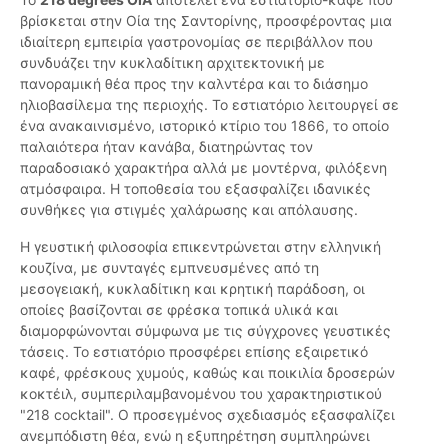
βρίσκεται στην Οία της Σαντορίνης, προσφέροντας μια
ιδιαίτερη εμπειρία γαστρονομίας σε περιβάλλον που
συνδυάζει την κυκλαδίτικη αρχιτεκτονική με
πανοραμική θέα προς την καλντέρα και το διάσημο
ηλιοβασίλεμα της περιοχής. Το εστιατόριο λειτουργεί σε
ένα ανακαινισμένο, ιστορικό κτίριο του 1866, το οποίο
παλαιότερα ήταν κανάβα, διατηρώντας τον
παραδοσιακό χαρακτήρα αλλά με μοντέρνα, φιλόξενη
ατμόσφαιρα. Η τοποθεσία του εξασφαλίζει ιδανικές
συνθήκες για στιγμές χαλάρωσης και απόλαυσης.
Η γευστική φιλοσοφία επικεντρώνεται στην ελληνική
κουζίνα, με συνταγές εμπνευσμένες από τη
μεσογειακή, κυκλαδίτικη και κρητική παράδοση, οι
οποίες βασίζονται σε φρέσκα τοπικά υλικά και
διαμορφώνονται σύμφωνα με τις σύγχρονες γευστικές
τάσεις. Το εστιατόριο προσφέρει επίσης εξαιρετικό
καφέ, φρέσκους χυμούς, καθώς και ποικιλία δροσερών
κοκτέιλ, συμπεριλαμβανομένου του χαρακτηριστικού
"218 cocktail". Ο προσεγμένος σχεδιασμός εξασφαλίζει
ανεμπόδιστη θέα, ενώ η εξυπηρέτηση συμπληρώνει