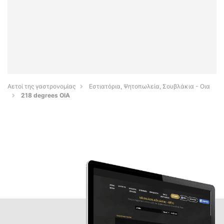
Αετοί της γαστρονομίας
Εστιατόρια, Ψητοπωλεία, Σουβλάκια - Οια
218 degrees OIA