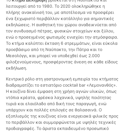
λειτουργεί από το 1980. Το 2020 ολοκληρώθηκε η
πλήρης ανακαίνισή του, με αποτέλεσμα να προσφέρει
ένα ξεχωριστό περιβάλλον κατάλληλο για σημαντικές
εκδηλώσεις. Η αισθητική του χώρου αναδεικνύεται από
τον συνδυασμό πέτρας, φυσικών στοιχείων και ξύλου,
ενώ ο προσεγμένος φωτισμός ενισχύει την ατμόσφαιρα.
Το κτήμα καλύπτει έκταση 6 στρεμμάτων, είναι εύκολα
προσβάσιμο από τη Ναύπακτο, την Πάτρα και το
Μεσολόγγι, και μπορεί να υποδεχθεί έως 2.000
φιλοξενούμενους, προσφέροντας άνεση σε κάθε είδους
εκδήλωση.
Κεντρικό ρόλο στη γαστρονομική εμπειρία του κτήματος
διαδραματίζει το εστιατόριο cocktail bar «Λεμονανθός».
Η κουζίνα δίνει έμφαση στη χρήση αγνών υλικών, όπως
ντόπια κρέατα, φρέσκα λαχανικά, υψηλής ποιότητας
τυριά και ελαιόλαδο από δική τους παραγωγή, ενώ
υπάρχουν και πολλές επιλογές σε θαλασσινά. Ο
εξοπλισμός της κουζίνας είναι ενεργειακά φιλικός προς
το περιβάλλον και συμμορφώνεται με υψηλές τεχνικές
προδιαγραφές. Το άριστα εκπαιδευμένο προσωπικό