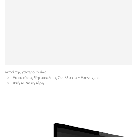
Αετοί της γαστρονομίας
Εστιατόρια, Ψητοπωλεία, Σουβλάκια - Ευηνοχωρι
Κτήμα Δελημάρη