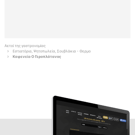
Αετοί της γαστρονομίας
Εστιατόρια, Ψητοπωλεία, Σουβλάκια - Θερμο
Καφενείο Ο Γεροπλάτανος