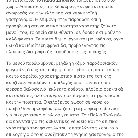
χωριό Ασπιωτάδες της Κέρκυρας, θεωρείται σημείο
αναφοράς για την ελληνική και κερκυραϊκή
γαστρονομία. Η επιμονή στην παράδοση και η
προσήλωση στη γευστική ποιότητα χαρακτηρίζουν το
μενού του, το οποίο απευθύνεται σε όσους εκτιμούν το
καλό φαγητό. Τα πιάτα δημιουργούνται με φρέσκα, αγνά
υλικά και ιδιαίτερη φροντίδα, προβάλλοντας τις
πλούσιες διατροφικές παραδόσεις της περιοχής.
Το μενού περιλαμβάνει μεγάλη γκάμα παραδοσιακών
φαγητών, όπως το περίφημο μπουρδέτο, η παστιτσάδα
και το σοφρίτο, χαρακτηριστικά πιάτα της τοπικής
κουζίνας. Επιπλέον, οι επιλογές επεκτείνονται σε
φρέσκα θαλασσινά, εκλεκτά κρέατα, πλούσια ορεκτικά
και σαλάτες, όλα φτιαγμένα με έμφαση στη φρεσκάδα
και την ποιότητα. Ο φιλόξενος χώρος σε γραφικό
περιβάλλον προσφέρει μια ζεστή ατμόσφαιρα, ιδανική
για οικογενειακά ή φιλικά γεύματα. Το «Παλιό Σχολειό»
διακρίνεται για τις αυθεντικές γεύσεις και το σπιτικό
χαρακτήρα των φαγητών του, αποτελώντας κορυφαία
επιλογή για όσους αναζητούν τη γνήσια γαστρονομία της