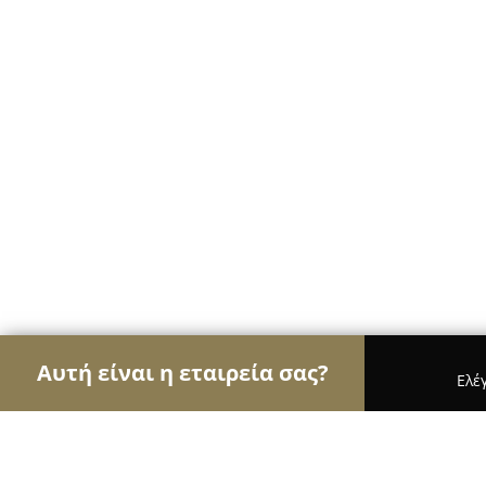
Αυτή είναι η εταιρεία σας?
Ελέ
Αετοί της γαστρονομίας
Εστιατόρια, Ψητοπωλεί