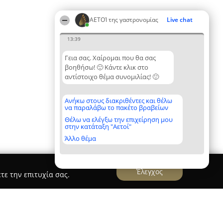
ΑΕΤΟΊ της γαστρονομίας
Live chat
13:39
Γεια σας. Χαίρομαι που θα σας
βοηθήσω! 🙂 Κάντε κλικ στο
αντίστοιχο θέμα συνομιλίας! 🙂
Ανήκω στους διακριθέντες και θέλω
να παραλάβω το πακέτο βραβείων
Θέλω να ελέγξω την επιχείρηση μου
στην κατάταξη "Αετοί"
Άλλο θέμα
Έλεγχος
τε την επιτυχία σας.