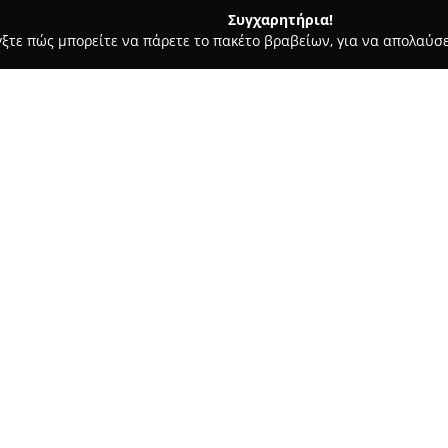
Συγχαρητήρια!
γξτε πώς μπορείτε να πάρετε το πακέτο βραβείων, για να απολαύσε
α, Σουβλάκια - Ηράκλειο
Wok Spot
Σχετικά με την εταιρεία:
Η
Wok Spot
ιδρύθηκε το 2016 σ
μοντέρνο προορισμό της ασιατ
πόλης. Κεντρικές αξίες της ετ
εξυπηρέτηση και οι προσιτές τ
Δείτε περισσότερα >>
πελατών και τη διάδοση γνήσι
Σε κομβικό σημείο, στην οδό Α
Spot διακρίνεται προσφέροντα
βασικό χαρακτηριστικό της εί
τη δική τους παραγγελία, επιλ