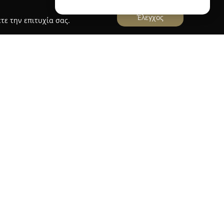
Έλεγχος
τε την επιτυχία σας.
το Ηράκλειο Κρήτης και έχει εξελιχθεί σε έναν
ικής street food γαστρονομικής σκηνής της
αιρείας αποτελούν η υψηλή ποιότητα, η γρήγορη
ιμές, με κύριο σκοπό την ικανοποίηση των
ων ασιατικών γεύσεων.
γίου Τίτου 4 στο κέντρο του Ηρακλείου, η Wok
ς μια ξεχωριστή γαστρονομική εμπειρία. Ένα
ναι η δυνατότητα στους πελάτες να δημιουργούν
έγοντας υλικά της αρεσκείας τους για