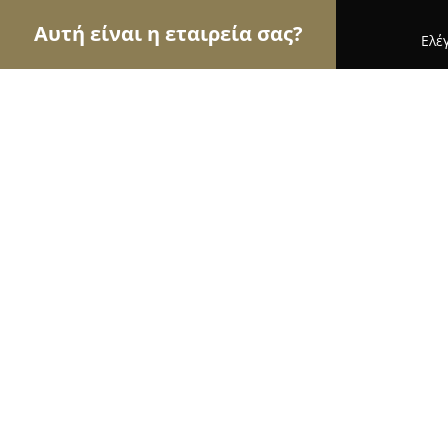
Αυτή είναι η εταιρεία σας?
Ελέ
Αετοί της γαστρονομίας
Εστιατόρια, Ψητοπωλεί
Wok Spot
8
(931)
Ηράκλειο, Heraklion
Εμφάνιση αριθμού τηλεφώνου