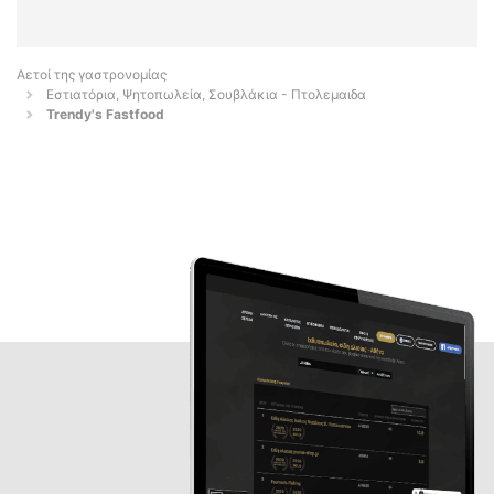
Αετοί της γαστρονομίας
Εστιατόρια, Ψητοπωλεία, Σουβλάκια - Πτολεμαιδα
Trendy's Fastfood