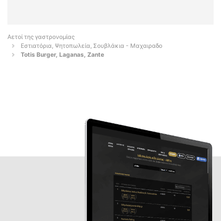
Αετοί της γαστρονομίας
Εστιατόρια, Ψητοπωλεία, Σουβλάκια - Μαχαιραδο
Totis Burger, Laganas, Zante