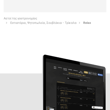
Αετοί της γαστρονομίας
Εστιατόρια, Ψητοπωλεία, Σουβλάκια - Τρίκαλα
Relax