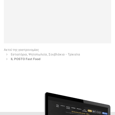
Αετοί της γαστρονομίας
Εστιατόρια, Ψητοπωλεία, Σουβλάκια - Τρίκαλα
IL POSTO Fast Food