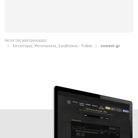
Αετοί της γαστρονομίας
Εστιατόρια, Ψητοπωλεία, Σουβλάκια - Ροδοσ
everest.gr