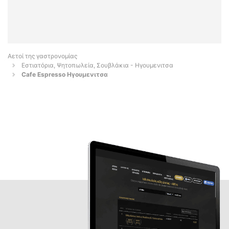
Αετοί της γαστρονομίας
Εστιατόρια, Ψητοπωλεία, Σουβλάκια - Ηγουμενιτσα
Cafe Espresso Ηγουμενιτσα