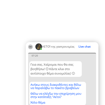
ΑΕΤΟΊ της γαστρονομίας
Live chat
07:20
Γεια σας. Χαίρομαι που θα σας
βοηθήσω! 🙂 Κάντε κλικ στο
αντίστοιχο θέμα συνομιλίας! 🙂
Ανήκω στους διακριθέντες και θέλω
να παραλάβω το πακέτο βραβείων
Θέλω να ελέγξω την επιχείρηση μου
στην κατάταξη "Αετοί"
Άλλο θέμα