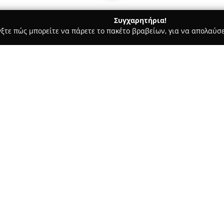
Συγχαρητήρια!
γξτε πώς μπορείτε να πάρετε το πακέτο βραβείων, για να απολαύσε
α, Σουβλάκια - Κατερίνη
Crepomania Katerini
Σχετικά με την εταιρεία:
Η
Crepomania Κaterini
διακρίν
γαστρονομικής σκηνής στην Κα
γεύσεων που καλύπτουν πολλά 
τις κρέπες, τόσο γλυκές όσο κ
Δείτε περισσότερα >>
χρησιμοποιώντας φρέσκα και π
γεύσης. Εκτός από τις κρέπες,
burgers, sandwiches, σαλάτες 
διαφορετικές διατροφικές προτ