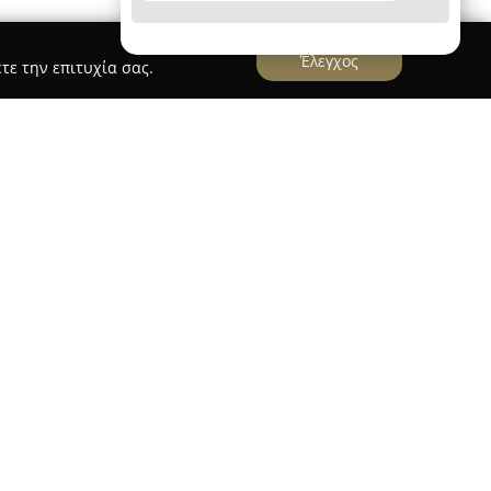
Έλεγχος
τε την επιτυχία σας.
εται ως ένας από τους κύριους εκπροσώπους της
τερίνη, προσφέροντας μια ευρεία γκάμα
γούστα. Η εταιρεία έχει ως βασικό αντικείμενο
αι αλμυρές, οι οποίες παρασκευάζονται
οιοτικά υλικά για μια ξεχωριστή εμπειρία
 το μενού περιλαμβάνει επίσης βάφλες, pancakes,
και ζυμαρικά, ώστε να ικανοποιούνται
ιμήσεις.