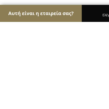
Αυτή είναι η εταιρεία σας?
Ελέ
Αετοί της γαστρονομίας
Εστιατόρια, Ψητοπωλεί
Crepomania Katerini
9
(437)
Κατερίνη, Kateríni
Εμφάνιση αριθμού τηλεφώνου