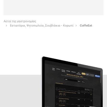
Αετοί της γαστρονομίας
Εστιατόρια, Ψητοπωλεία, Σουβλάκια - Κορωπί
CoffeEat