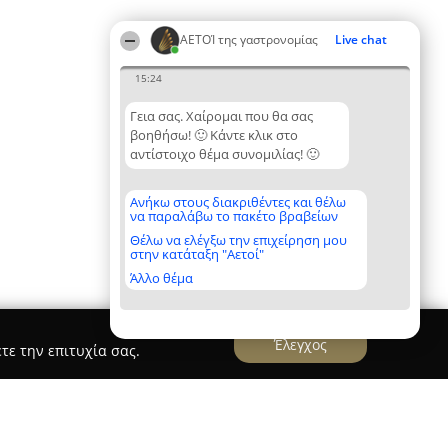
ΑΕΤΟΊ της γαστρονομίας
Live chat
15:24
Γεια σας. Χαίρομαι που θα σας
βοηθήσω! 🙂 Κάντε κλικ στο
αντίστοιχο θέμα συνομιλίας! 🙂
Ανήκω στους διακριθέντες και θέλω
να παραλάβω το πακέτο βραβείων
Θέλω να ελέγξω την επιχείρηση μου
στην κατάταξη "Αετοί"
Άλλο θέμα
Έλεγχος
τε την επιτυχία σας.