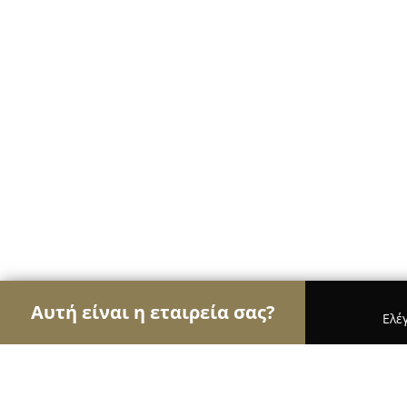
Αυτή είναι η εταιρεία σας?
Ελέ
Αετοί της γαστρονομίας
Εστιατόρια, Ψητοπωλεία