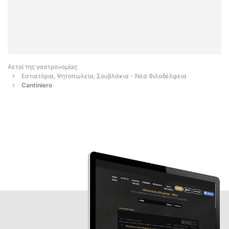
Αετοί της γαστρονομίας
Εστιατόρια, Ψητοπωλεία, Σουβλάκια - Νέα Φιλαδέλφεια
Cantiniero