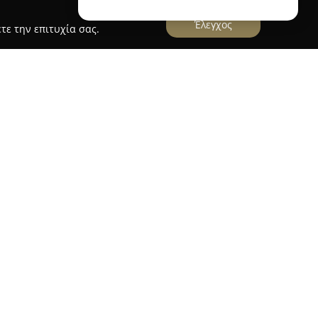
Έλεγχος
τε την επιτυχία σας.
ται στην κεντρική περιοχή του Λουτρακίου
ως ιδιαίτερος προορισμός στον χώρο της
μφαση σε ιδιαίτερες γεύσεις και ζεστή
ίνεται για το μενού γρήγορου φαγητού, με
ντρεύουν παραδοσιακά στοιχεία με σύγχρονη
 συχνά αναφέρουν την υψηλή ποιότητα των
 και την προσεγμένη εξυπηρέτηση από το
ντικές επιλογές από την ελληνική κουζίνα,