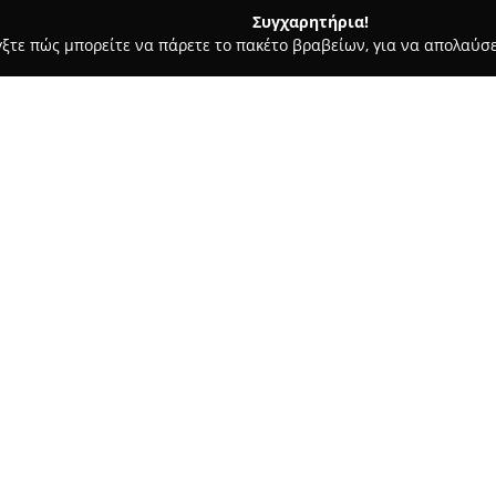
Συγχαρητήρια!
γξτε πώς μπορείτε να πάρετε το πακέτο βραβείων, για να απολαύσε
α, Σουβλάκια - Αριδαια
FAST FOOD ''billy's''
Σχετικά με την εταιρεία:
Το
FAST FOOD ''billy's''
βρίσκε
Αριδαίας και έχει καθιερωθεί 
γαστρονομίας, προσφέροντας έ
φιλοξενία. Η επιχείρηση διακρ
Δείτε περισσότερα >>
γνώμονα τα μπιφτέκια που πα
δημιουργικότητα. Οι πελάτες
πιάτων, τις πλούσιες μερίδες
προσωπικό.
Ο κατάλογος περιλαμβάνει αυθε