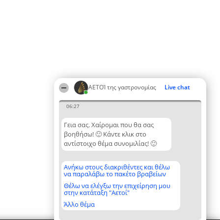
ΑΕΤΟΊ της γαστρονομίας
Live chat
06:27
Γεια σας. Χαίρομαι που θα σας
βοηθήσω! 🙂 Κάντε κλικ στο
αντίστοιχο θέμα συνομιλίας! 🙂
Ανήκω στους διακριθέντες και θέλω
να παραλάβω το πακέτο βραβείων
Θέλω να ελέγξω την επιχείρηση μου
στην κατάταξη "Αετοί"
Άλλο θέμα