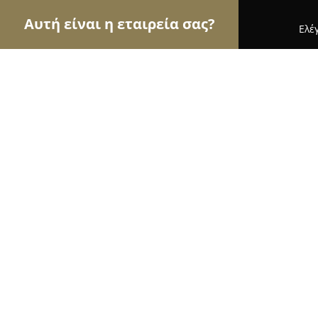
Αυτή είναι η εταιρεία σας?
Ελέ
Αετοί της γαστρονομίας
Εστιατόρια, Ψητοπωλεί
FAST FOOD ''billy's''
9.2
(520)
Αριδαια, Πλατεία Λουτρακίου
Εμφάνιση αριθμού τηλεφώνου