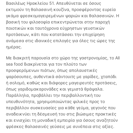
Βασιλέως Ηρακλείου 51. Απευθύνεται σε όσους
εκτιμούν τη θαλασσινή κουζίνα, προσφέροντας ευρεία
γκάμα φρεσκομαγειρεμένων ψαριών και θαλασσινών. Η
βασική του φιλοσοφία επικεντρώνεται στην παροχή
ποιοτικών και ταυτόχρονα εύχρηστων γευστικών
προτάσεων, κάτι που κατατάσσει την επιχείρηση
ανάμεσα στις ιδανικές επιλογές για όλες τις ώρες της
ημέρας.
Με διακριτή παρουσία στο χώρο της γαστρονομίας, το All
sea food διακρίνεται για τον πλούτο των
προσφερόμενων πιάτων, όπως απολαυστικές
ψαρόσουπες, αυθεντικά σάντουιτς με γαρίδες, χταπόδι
ή σολομό, καθώς και διάφορες μαγειρευτές προτάσεις,
όπως γαριδομακαρονάδες και γεμιστά θράψαλα.
Παράλληλα, προβάλλει την περιβαλλοντική του
υπευθυνότητα, χρησιμοποιώντας φιλικές προς το
περιβάλλον συσκευασίες για κάθε γεύμα, γεγονός που
αναδεικνύει τη δέσμευσή του στις βιώσιμες πρακτικές
και ενισχύει τη μοναδική εμπειρία για όσους αναζητούν
φρέσκες θαλασσινές γεύσεις με συνέπεια στις αξίες.