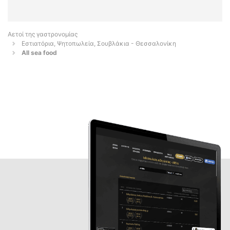
Αετοί της γαστρονομίας
Εστιατόρια, Ψητοπωλεία, Σουβλάκια - Θεσσαλονίκη
All sea food