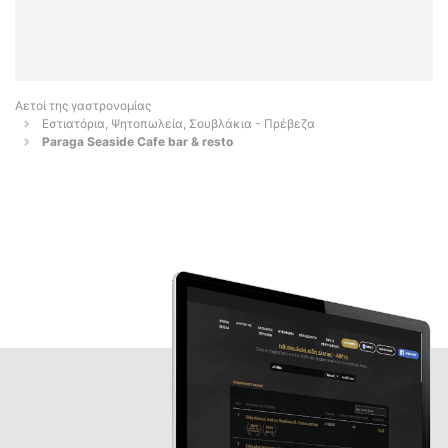
Αετοί της γαστρονομίας
Εστιατόρια, Ψητοπωλεία, Σουβλάκια - Πρέβεζα
Paraga Seaside Cafe bar & resto