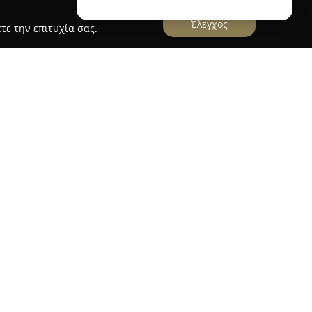
Έλεγχος
τε την επιτυχία σας.
ka Pub
λειτουργεί από τον Σεπτέμβριο του 2017
τρονομική πρόταση. Το συγκεκριμένο εστιατόριο
την εκτενή συλλογή μπύρας, με περισσότερα από
α την προσεγμένη επιλογή κρασιών και
ύ της Enteka Pub περιλαμβάνει πιάτα
ζίνας, τα οποία παρασκευάζονται από φρέσκα
οιοτική γεύση.
ταλόγου συγκαταλέγονται διάφορα mix grills,
 μανιτάρια και sticks κολοκυθιού με μους