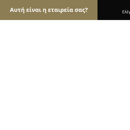
Αυτή είναι η εταιρεία σας?
Ελέ
Αετοί της γαστρονομίας
Εστιατόρια, Ψητοπωλεί
Enteka Pub
9.7
(409)
Πατρα, Patras
Εμφάνιση αριθμού τηλεφώνου