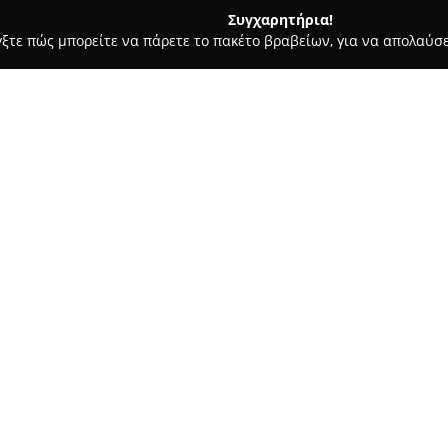
Συγχαρητήρια!
γξτε πώς μπορείτε να πάρετε το πακέτο βραβείων, για να απολαύσε
α, Σουβλάκια - Πατρα
Enteka Pub
Σχετικά με την εταιρεία:
Στο κέντρο της Πάτρας, η
Ente
και παρέχει μια μοναδική γασ
και μπυραρία διακρίνεται για 
είκοσι δύο είδη, καθώς και γι
Δείτε περισσότερα >>
ευφάνταστων κοκτέιλ. Το μενο
μεσογειακής και διεθνούς κου
υλικά, δίνοντας έμφαση στην π
Ανάμεσα στις προτάσεις του κα
Rib-eye, ορεκτικά όπως γεμιστά