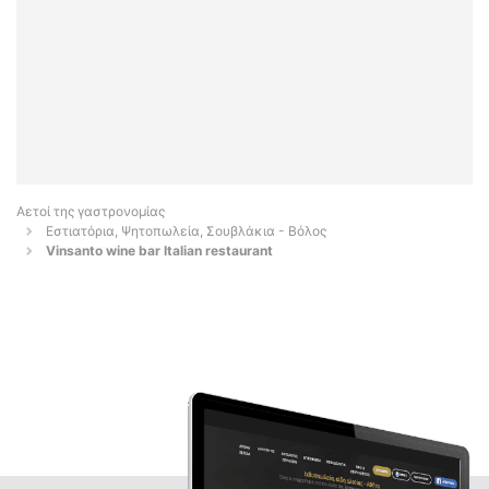
Αετοί της γαστρονομίας
Εστιατόρια, Ψητοπωλεία, Σουβλάκια - Βόλος
Vinsanto wine bar Italian restaurant