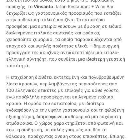
περιοχής, το
Vinsanto
Italian Restaurant + Wine Bar
ξεχωρίζει ως γαστρονομικός προορισμός που εστιάζει
στην αυθεντική ιταλική κουζίνα. Το εστιατόριο
προσφέρει μια εμπειρία γεύσεων με έμφαση σε ειδικά
διαλεγμένες ιταλικές συνταγές και φρέσκα,
χειροποίητα ζυμαρικά, τα οποία παρασκευάζονται από
εποχιακά και υψηλής ποιότητας υλικά. Η δημιουργική
προσέγγιση της κουζίνας αντικατοπτρίζει μια «ιταλο-
ελληνική σύντηξη», που συνθέτει μια ιδιαίτερη γευστική
ταυτότητα.
Η επιχείρηση διαθέτει εκτεταμένη και πολυβραβευμένη
λίστα κρασιών, περιλαμβάνοντας περισσότερες από
100 ελληνικές ετικέτες με επιλογές για κάθε γούστο,
ενώ παράλληλα προσφέρονται επιλεγμένα ιταλικά
κρασιά. Η ομάδα του εστιατορίου, με ιδιαίτερο
ενδιαφέρον για την υψηλή γαστρονομία και τη φιλόξενη
εξυπηρέτηση, διαμορφώνει καθημερινά μια ευχάριστη
ατμόσφαιρα. Ο χώρος χαρακτηρίζεται από φωτεινή και
κομψή αισθητική, με απλές γραμμές και θέα τη
θάλασσα, παρέχοντας άνεση στους επισκέπτες. Επίσης,