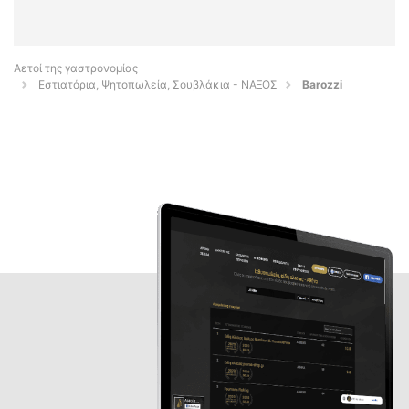
Αετοί της γαστρονομίας
Εστιατόρια, Ψητοπωλεία, Σουβλάκια - ΝΑΞΟΣ
Barozzi