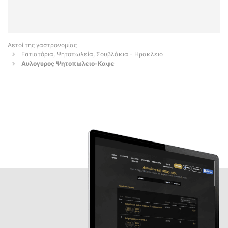
Αετοί της γαστρονομίας
Εστιατόρια, Ψητοπωλεία, Σουβλάκια - Ηρακλειο
Αυλογυρος Ψητοπωλειο-Καφε