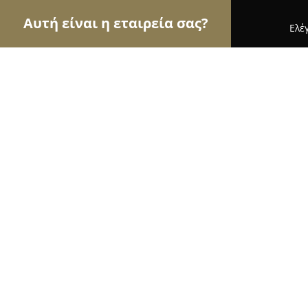
Αυτή είναι η εταιρεία σας?
Ελέ
Αετοί της γαστρονομίας
Εστιατόρια, Ψητοπωλεί
Μεζεδοπωλείο "amarantos"
9.4
(986)
Πλατανια, Chaniá
Εμφάνιση αριθμού τηλεφώνου