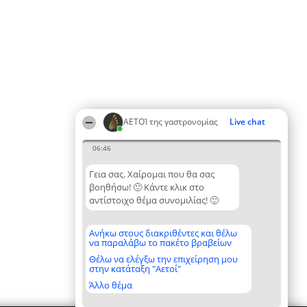
ΑΕΤΟΊ της γαστρονομίας
Live chat
06:46
Γεια σας. Χαίρομαι που θα σας
βοηθήσω! 🙂 Κάντε κλικ στο
αντίστοιχο θέμα συνομιλίας! 🙂
Ανήκω στους διακριθέντες και θέλω
να παραλάβω το πακέτο βραβείων
Θέλω να ελέγξω την επιχείρηση μου
στην κατάταξη "Αετοί"
Άλλο θέμα