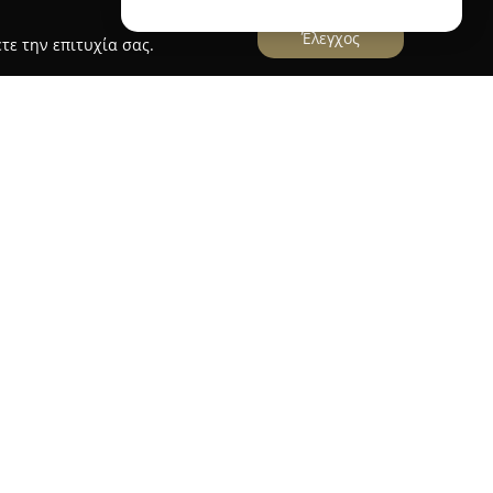
Έλεγχος
τε την επιτυχία σας.
s"
βρίσκεται στον Πλατανιά Χανίων και
κή εμπειρία που προσφέρει στη δυτική Κρήτη. Το
ή τοποθεσία με εντυπωσιακή θέα, ιδιαίτερα την
ιουργώντας μια μοναδική ατμόσφαιρα για κάθε
ι σε παραδοσιακές ελληνικές και κρητικές
ζονται με αγνά, τοπικά υλικά, διασφαλίζοντας
τα πιάτα.
 "amarantos" επικεντρώνεται στην ανάδειξη
από συνταγές που έχουν βαθιές ρίζες στον τόπο.