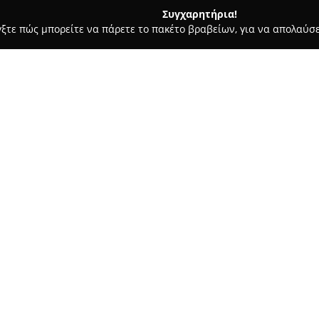
Συγχαρητήρια!
γξτε πώς μπορείτε να πάρετε το πακέτο βραβείων, για να απολαύσε
α, Σουβλάκια - Πλατανια
Μεζεδοπωλείο "amarantos"
Σχετικά με την εταιρεία:
Το
Μεζεδοπωλείο "amaranto
διακρίνεται για τη γαστρονομι
εστιατόριο διαθέτει προνομιακ
ώρα του ηλιοβασιλέματος, δημ
Δείτε περισσότερα >>
γεύμα. Η κουζίνα του βασίζετα
συνταγές, οι οποίες προετοιμά
αυθεντικότητα και ποιότητα σ
Η φιλοσοφία στο Μεζεδοπωλείο
της κρητικής παράδοσης μέσα 