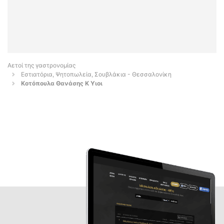
Αετοί της γαστρονομίας
Εστιατόρια, Ψητοπωλεία, Σουβλάκια - Θεσσαλονίκη
Κοτόπουλα Θανάσης Κ Υιοι