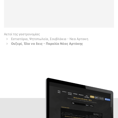
Αετοί της γαστρονομίας
Εστιατόρια, Ψητοπωλεία, Σουβλάκια - Νεα Αρτακη
Ουζερί, Έλα να δεις - Παραλία Νέας Αρτάκης