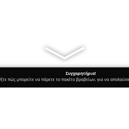
Συγχαρητήρια!
γξτε πώς μπορείτε να πάρετε το πακέτο βραβείων, για να απολαύσε
α, Σουβλάκια - Λιμενασ Χερσονησου
Οι Μεζεδες του Καλιγου