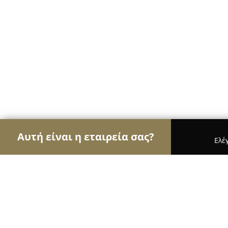
Αυτή είναι η εταιρεία σας?
Ελέ
Αετοί της γαστρονομίας
Εστιατόρια, Ψητοπωλεί
Οι Μεζεδες του Καλιγουλα