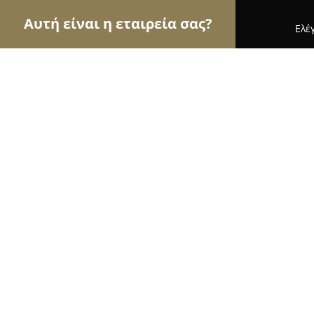
Αυτή είναι η εταιρεία σας?
Ελέ
Αετοί της γαστρονομίας
Εστιατόρια, Ψητοπωλεί
Piggy-πόπουλο
8.8
(673)
Αθήνα, Αρχελάου 16
Εμφάνιση αριθμού τηλεφώνου