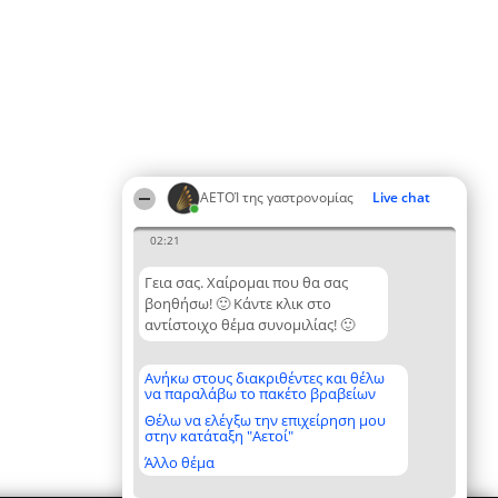
ΑΕΤΟΊ της γαστρονομίας
Live chat
02:21
Γεια σας. Χαίρομαι που θα σας
βοηθήσω! 🙂 Κάντε κλικ στο
αντίστοιχο θέμα συνομιλίας! 🙂
Ανήκω στους διακριθέντες και θέλω
να παραλάβω το πακέτο βραβείων
Θέλω να ελέγξω την επιχείρηση μου
στην κατάταξη "Αετοί"
Άλλο θέμα