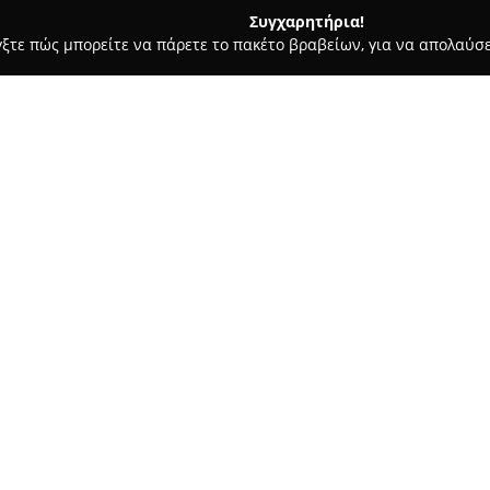
Συγχαρητήρια!
γξτε πώς μπορείτε να πάρετε το πακέτο βραβείων, για να απολαύσε
α, Σουβλάκια - Αθήνα
Piggy-πόπουλο
Σχετικά με την εταιρεία:
Το
Piggy-πόπουλο
βρίσκεται σ
ξεχωρίζει ως σημαντικός προο
αυθεντική ελληνική κουζίνα υ
χαρακτηριστικά του είναι ο χε
Δείτε περισσότερα >>
γεύση και την άψογη αρτύση, 
Η ποιότητα διακρίνεται σε κάθ
μπαχαρικά και έξτρα παρθένο 
παραδοσιακό σουβλάκι προσφέ
ακόμα και ολικής άλεσης ενώ 