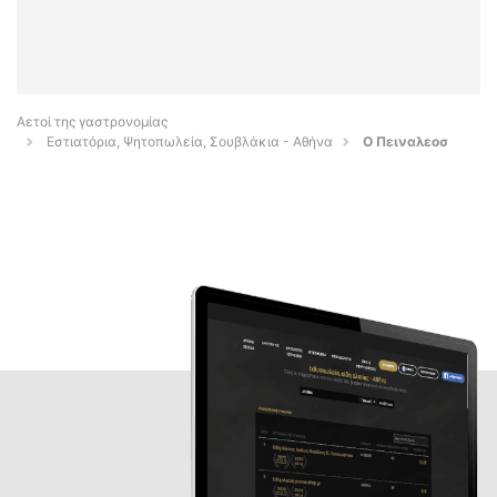
Αετοί της γαστρονομίας
Εστιατόρια, Ψητοπωλεία, Σουβλάκια - Αθήνα
Ο Πειναλεοσ